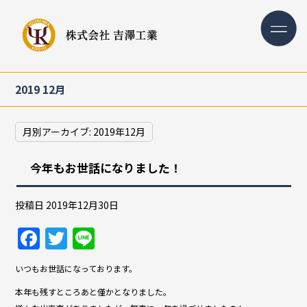
2019 12月
月別アーカイブ:
2019年12月
今年もお世話になりました！
投稿日
2019年12月30日
F
T
Li
a
w
n
いつもお世話になっております。
c
itt
e
本年も残すところあと僅かとなりました。
e
er