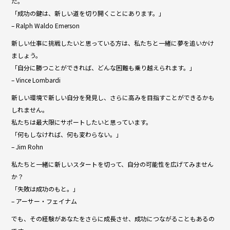
た。
b
「成功の鍵は、新しい道を切り開くことにあります。」
o
– Ralph Waldo Emerson
o
新しい仕事に挑戦したいと思っている方は、私たちと一緒に夢を追いかけ
ましょう。
k
「自分に勝つことができれば、どんな困難も乗り越えられます。」
– Vince Lombardi
新しい環境で新しい自分を発見し、さらに高みを目指すことができるかも
しれません。
私たちは最大限にサポートしたいと思っています。
「何もしなければ、何も変わらない。」
– Jim Rohn
私たちと一緒に新しいスタートを切って、自分の可能性を広げてみません
か？
「失敗は成功のもと。」
– アーサー・フェイナム
でも、その経験があなたをさらに成長させ、成功につながることもあるの