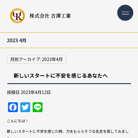
2023 4月
月別アーカイブ:
2023年4月
新しいスタートに不安を感じるあなたへ
投稿日
2023年4月12日
F
T
Li
a
w
n
こんにちは！
c
itt
e
新しいスタートに不安を感じた時、力をもらえそうな名言を探してみまし
e
er