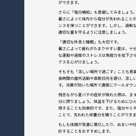
ができます。
さらに「塩分補給」も意識してみましょう
暑さによって体内から塩分が失われること
ンスを保つことができます。しかし、過剰
適切な量を守るように注意しましょう。
「適切な休息と睡眠」も大切です。
暑さによって疲れがたまりやすい夏は、十
な運動や過度のストレスは免疫力を低下さ
クスを心がけましょう。
そもそも「涼しい場所で過ごす」ことも意
長時間の屋外活動や直射日光を避け、涼し
す。冷房が効いた場所で適度にクールダウ
残念ながら夏バテの症状が現れた際は、ま
分に摂りましょう。体温を下げるためにひ
用することも効果的です。また、塩分やミ
ことで、失われた栄養分を補うことができ
もしも体調が急激に悪化したり、めまいや
診することをおすすめします。