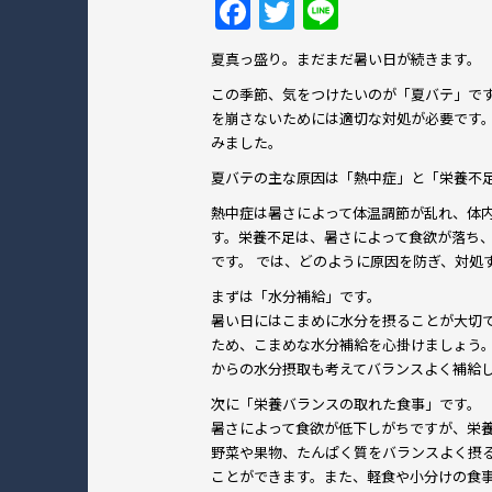
F
T
Li
a
w
n
夏真っ盛り。まだまだ暑い日が続きます。
c
itt
e
この季節、気をつけたいのが「夏バテ」で
e
er
を崩さないためには適切な対処が必要です
b
みました。
o
夏バテの主な原因は「熱中症」と「栄養不
o
熱中症は暑さによって体温調節が乱れ、体
す。栄養不足は、暑さによって食欲が落ち
k
です。 では、どのように原因を防ぎ、対処
まずは「水分補給」です。
暑い日にはこまめに水分を摂ることが大切
ため、こまめな水分補給を心掛けましょう
からの水分摂取も考えてバランスよく補給
次に「栄養バランスの取れた食事」です。
暑さによって食欲が低下しがちですが、栄
野菜や果物、たんぱく質をバランスよく摂
ことができます。また、軽食や小分けの食