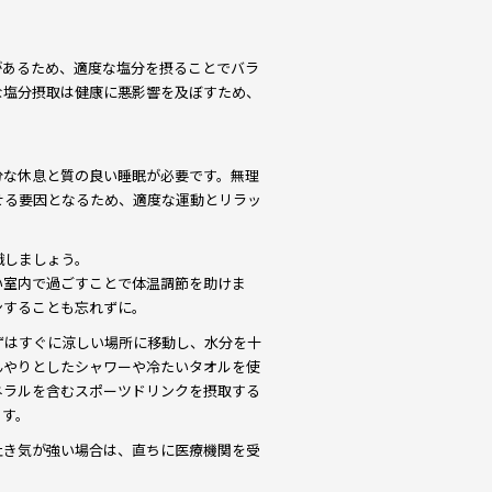
。
があるため、適度な塩分を摂ることでバラ
な塩分摂取は健康に悪影響を及ぼすため、
分な休息と質の良い睡眠が必要です。無理
せる要因となるため、適度な運動とリラッ
識しましょう。
い室内で過ごすことで体温調節を助けま
ンすることも忘れずに。
ずはすぐに涼しい場所に移動し、水分を十
んやりとしたシャワーや冷たいタオルを使
ネラルを含むスポーツドリンクを摂取する
ます。
吐き気が強い場合は、直ちに医療機関を受