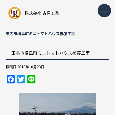
玉名市横島町ミニトマトハウス被覆工事
玉名市横島町ミニトマトハウス被覆工事
投稿日
2018年10月23日
F
T
Li
a
w
n
c
itt
e
e
er
b