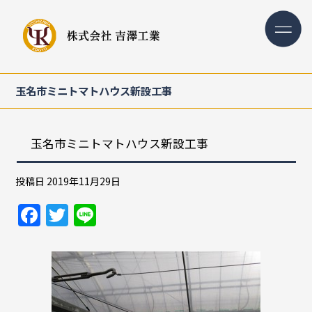
玉名市ミニトマトハウス新設工事
玉名市ミニトマトハウス新設工事
投稿日
2019年11月29日
F
T
Li
a
w
n
c
itt
e
e
er
b