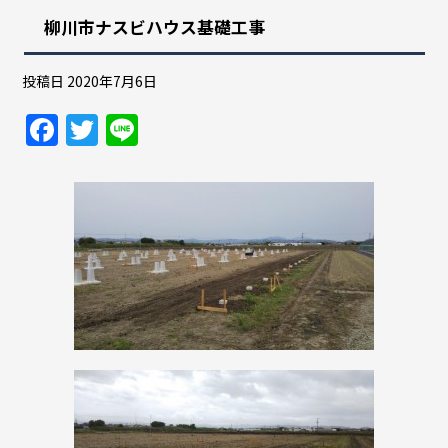
柳川市ナスビハウス基礎工事
投稿日
2020年7月6日
F
T
Li
a
w
n
c
itt
e
e
er
b
o
o
k