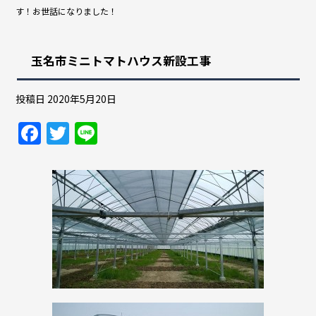
す！お世話になりました！
玉名市ミニトマトハウス新設工事
投稿日
2020年5月20日
F
T
Li
a
w
n
c
itt
e
e
er
b
o
o
k