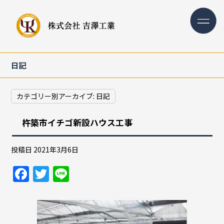
日記
カテゴリー別アーカイブ:
日記
杵築市イチゴ新設ハウス工事
投稿日
2021年3月6日
F
T
Li
a
w
n
c
itt
e
e
er