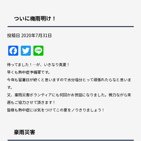
ついに梅雨明け！
投稿日
2020年7月31日
F
T
Li
a
w
n
待ってました！…が、いきなり真夏！
c
itt
e
早くも熱中症予備軍です。
e
er
今年も猛暑日が続くと思いますので水分塩分とって頑張れたらなと思いま
b
す。
又、豪雨災害ボランティアにも何回かお世話になりました。微力ながら来
o
週もご協力させて頂きます！
o
皆様も熱中症には気をつけてこの夏をノりきりましょう！
k
豪雨災害