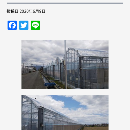
投稿日
2020年6月9日
F
T
Li
a
w
n
c
itt
e
e
er
b
o
o
k