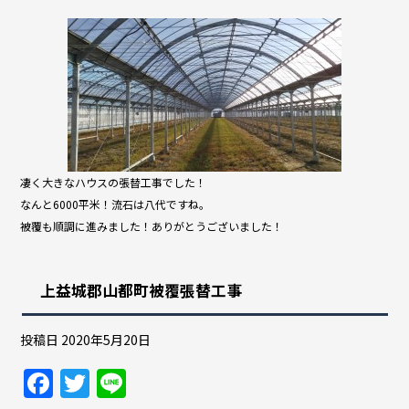
凄く大きなハウスの張替工事でした！
なんと6000平米！流石は八代ですね。
被覆も順調に進みました！ありがとうございました！
上益城郡山都町被覆張替工事
投稿日
2020年5月20日
F
T
Li