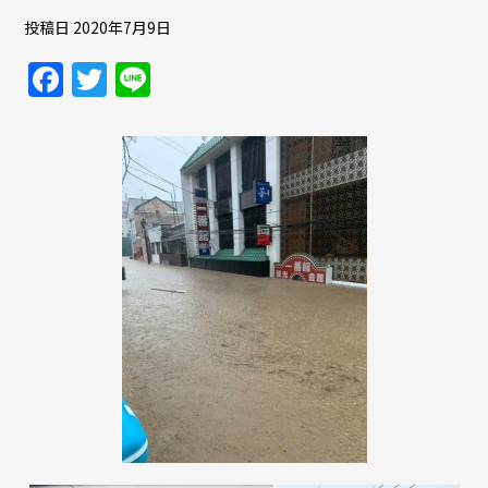
投稿日
2020年7月9日
F
T
Li
a
w
n
c
itt
e
e
er
b
o
o
k