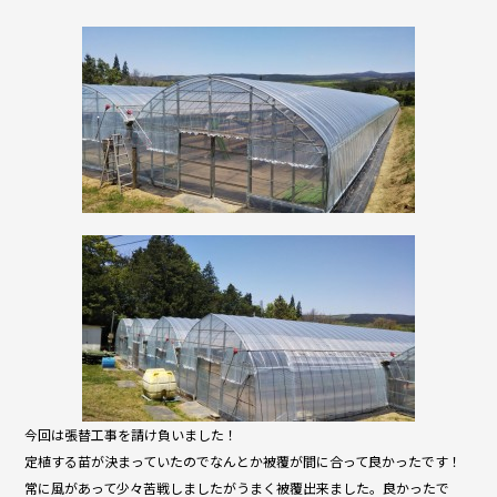
a
w
n
c
itt
e
e
er
b
o
o
k
今回は張替工事を請け負いました！
定植する苗が決まっていたのでなんとか被覆が間に合って良かったです！
常に風があって少々苦戦しましたがうまく被覆出来ました。良かったで