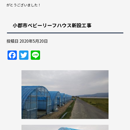
がとうございました！
小郡市ベビーリーフハウス新設工事
投稿日
2020年5月20日
F
T
Li
a
w
n
c
itt
e
e
er
b
o
o
k