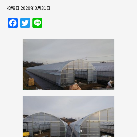
投稿日
2020年3月31日
F
T
Li
a
w
n
c
itt
e
e
er
b
o
o
k