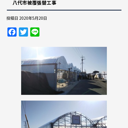
八代市被覆張替工事
投稿日
2020年5月20日
F
T
Li
a
w
n
c
itt
e
e
er
b
o
o
k