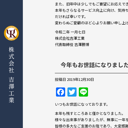
e
er
また、旧年中は少しでもご要望にお応えで
本年もさらなるサービス向上に向け、気持
b
だければ幸いです。
o
変わらぬご愛顧のほど心よりお願い申し上
o
令和二年 一月七日
株式会社吉澤工業
k
代表取締役 吉澤勝博
今年もお世話になりまし
投稿日
2019年12月30日
F
T
Li
a
w
n
いつもお世話になっております。
c
itt
e
本年も残すところあと僅かとなりました。
e
er
様々な出来事がありましたが、無事に一年
皆様の多大なご支援のお陰であり、大変感