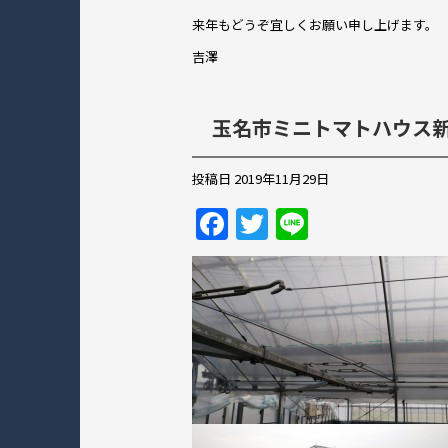
b
o
来年もどうぞ宜しくお願い申し上げます。
o
吉澤
k
玉名市ミニトマトハウス
投稿日
2019年11月29日
F
T
Li
a
w
n
c
itt
e
e
er
b
o
o
k