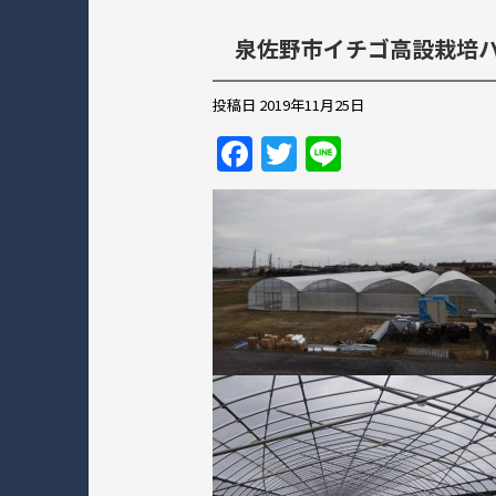
泉佐野市イチゴ高設栽培
投稿日
2019年11月25日
F
T
Li
a
w
n
c
itt
e
e
er
b
o
o
k