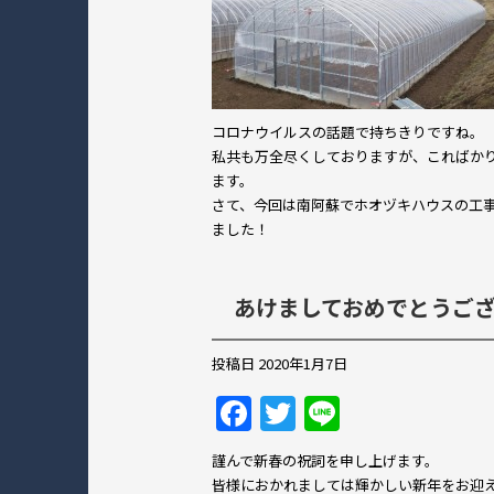
コロナウイルスの話題で持ちきりですね。
私共も万全尽くしておりますが、こればか
ます。
さて、今回は南阿蘇でホオヅキハウスの工
ました！
あけましておめでとうご
投稿日
2020年1月7日
F
T
Li
a
w
n
謹んで新春の祝詞を申し上げます。
c
itt
e
皆様におかれましては輝かしい新年をお迎