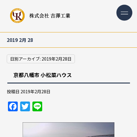
2019 2月 28
日別アーカイブ:
2019年2月28日
京都八幡市 小松菜ハウス
投稿日
2019年2月28日
F
T
Li
a
w
n
c
itt
e
e
er