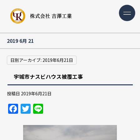
2019 6月 21
日別アーカイブ:
2019年6月21日
宇城市ナスビハウス被覆工事
投稿日
2019年6月21日
F
T
Li
a
w
n
c
itt
e
e
er