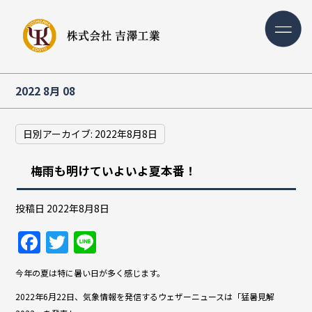
2022 8月 08
日別アーカイブ:
2022年8月8日
梅雨も明けていよいよ夏本番！
投稿日
2022年8月8日
F
T
Li
a
w
n
今年の夏は特に暑い日が多く感じます。
c
itt
e
2022年6月22日、気象情報を発信するウェザーニュースは「猛暑見解
e
er