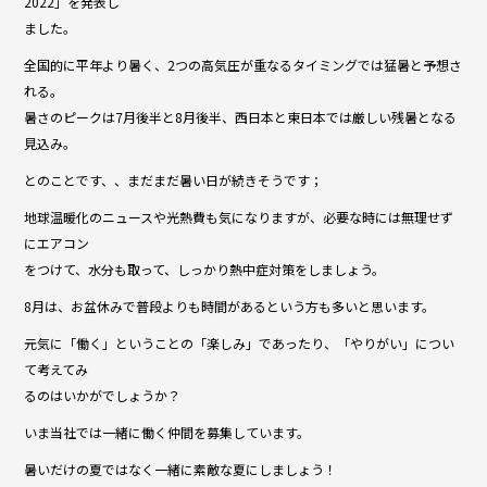
2022」を発表し
b
ました。
o
全国的に平年より暑く、2つの高気圧が重なるタイミングでは猛暑と予想さ
o
れる。
暑さのピークは7月後半と8月後半、西日本と東日本では厳しい残暑となる
k
見込み。
とのことです、、まだまだ暑い日が続きそうです；
地球温暖化のニュースや光熱費も気になりますが、必要な時には無理せず
にエアコン
をつけて、水分も取って、しっかり熱中症対策をしましょう。
8月は、お盆休みで普段よりも時間があるという方も多いと思います。
元気に「働く」ということの「楽しみ」であったり、「やりがい」につい
て考えてみ
るのはいかがでしょうか？
いま当社では一緒に働く仲間を募集しています。
暑いだけの夏ではなく一緒に素敵な夏にしましょう！